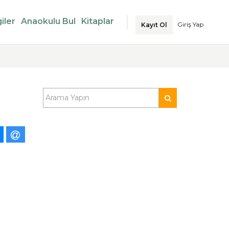
iler
Anaokulu Bul
Kitaplar
Giriş Yap
Kayıt Ol