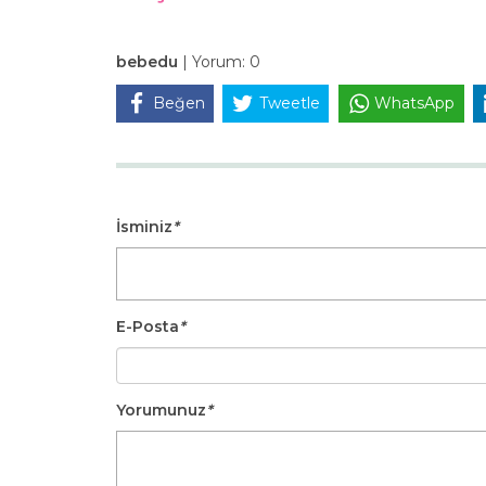
bebedu
|
Yorum:
0
Beğen
Tweetle
WhatsApp
İsminiz
*
E-Posta
*
Yorumunuz
*