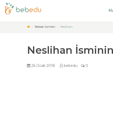
Ha
Bebek İsimleri
Neslihan
Neslihan İsmini
26 Ocak 2018
bebedu
0