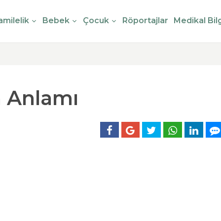
milelik
Bebek
Çocuk
Röportajlar
Medikal Bilg
n Anlamı