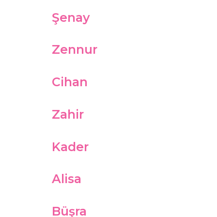
Şenay
Zennur
Cihan
Zahir
Kader
Alisa
Büşra