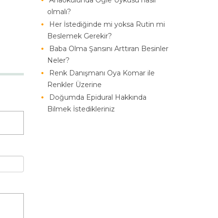
Anaokulunda Öğle Uykusu nasıl
olmalı?
Her İstediğinde mi yoksa Rutin mi
Beslemek Gerekir?
Baba Olma Şansını Arttıran Besinler
Neler?
Renk Danışmanı Oya Komar ile
Renkler Üzerine
Doğumda Epidural Hakkında
Bilmek İstedikleriniz