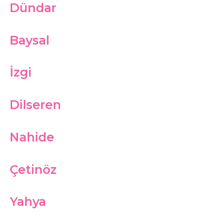
Dündar
Baysal
İzgi
Dilseren
Nahide
Çetinöz
Yahya