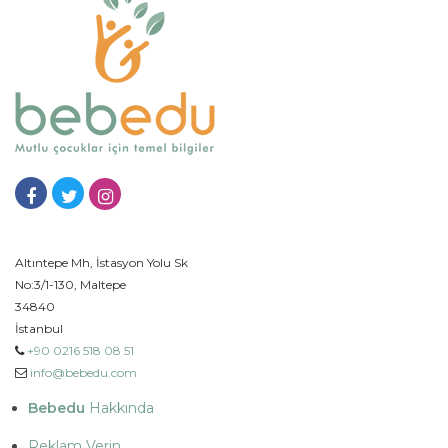
Altıntepe Mh, İstasyon Yolu Sk
No:3/1-130, Maltepe
34840
İstanbul
+90 0216 518 08 51
info@bebedu.com
Bebedu
Hakkında
Reklam Verin