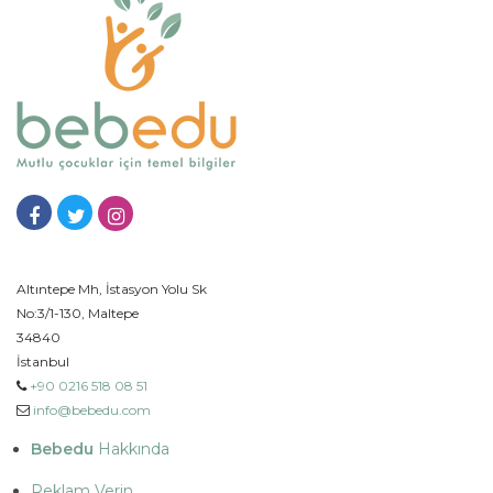
Altıntepe Mh, İstasyon Yolu Sk
No:3/1-130, Maltepe
34840
İstanbul
+90 0216 518 08 51
info@bebedu.com
Bebedu
Hakkında
Reklam Verin