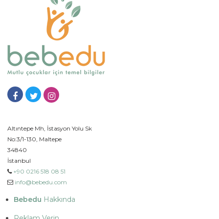
Altıntepe Mh, İstasyon Yolu Sk
No:3/1-130, Maltepe
34840
İstanbul
+90 0216 518 08 51
info@bebedu.com
Bebedu
Hakkında
Reklam Verin