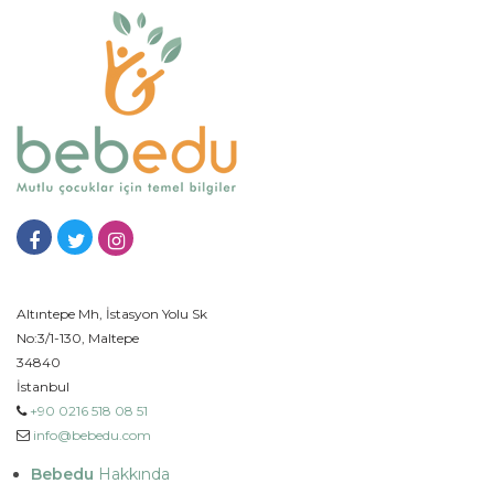
Altıntepe Mh, İstasyon Yolu Sk
No:3/1-130, Maltepe
34840
İstanbul
+90 0216 518 08 51
info@bebedu.com
Bebedu
Hakkında