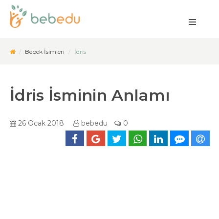
Bebek İsimleri
İdris
İdris İsminin Anlamı
26 Ocak 2018
bebedu
0