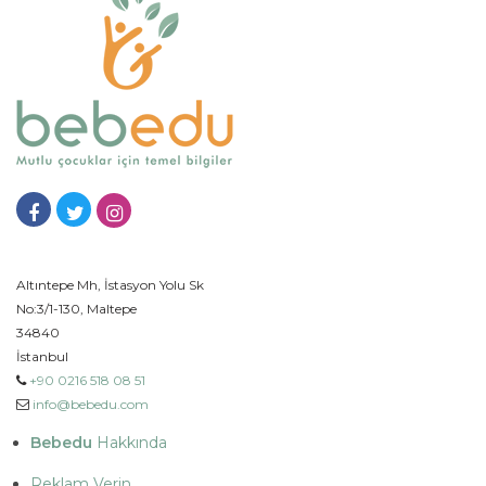
Altıntepe Mh, İstasyon Yolu Sk
No:3/1-130, Maltepe
34840
İstanbul
+90 0216 518 08 51
info@bebedu.com
Bebedu
Hakkında
Reklam Verin