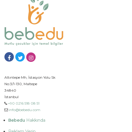
Altıntepe Mh, İstasyon Yolu Sk
No:3/1-130, Maltepe
34840
İstanbul
+90 0216 518 08 51
info@bebedu.com
Bebedu
Hakkında
Reklam Verin