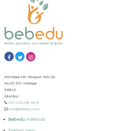
Altıntepe Mh, İstasyon Yolu Sk
No:3/1-130, Maltepe
34840
İstanbul
+90 0216 518 08 51
info@bebedu.com
Bebedu
Hakkında
Reklam Verin