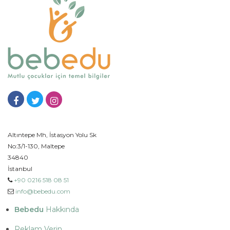
Altıntepe Mh, İstasyon Yolu Sk
No:3/1-130, Maltepe
34840
İstanbul
+90 0216 518 08 51
info@bebedu.com
Bebedu
Hakkında
Reklam Verin