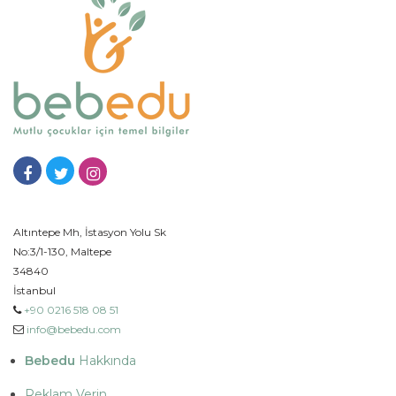
Altıntepe Mh, İstasyon Yolu Sk
No:3/1-130, Maltepe
34840
İstanbul
+90 0216 518 08 51
info@bebedu.com
Bebedu
Hakkında
Reklam Verin