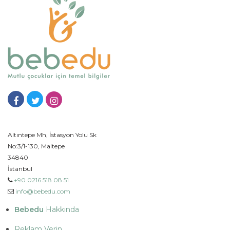
Altıntepe Mh, İstasyon Yolu Sk
No:3/1-130, Maltepe
34840
İstanbul
+90 0216 518 08 51
info@bebedu.com
Bebedu
Hakkında
Reklam Verin