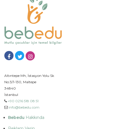
Altıntepe Mh, İstasyon Yolu Sk
No:3/1-130, Maltepe
34840
İstanbul
+90 0216 518 08 51
info@bebedu.com
Bebedu
Hakkında
Reklam Verin