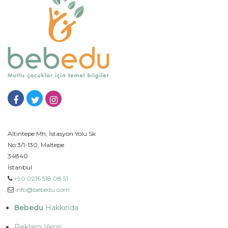
Altıntepe Mh, İstasyon Yolu Sk
No:3/1-130, Maltepe
34840
İstanbul
+90 0216 518 08 51
info@bebedu.com
Bebedu
Hakkında
Reklam Verin