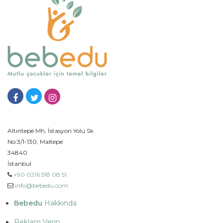
Altıntepe Mh, İstasyon Yolu Sk
No:3/1-130, Maltepe
34840
İstanbul
+90 0216 518 08 51
info@bebedu.com
Bebedu
Hakkında
Reklam Verin