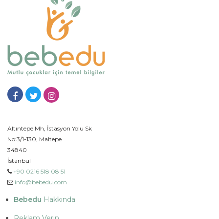
Altıntepe Mh, İstasyon Yolu Sk
No:3/1-130, Maltepe
34840
İstanbul
+90 0216 518 08 51
info@bebedu.com
Bebedu
Hakkında
Reklam Verin