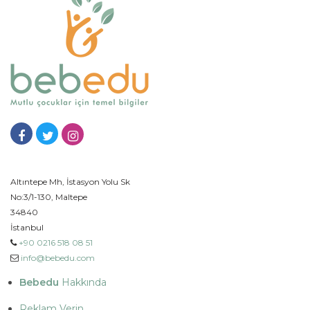
Altıntepe Mh, İstasyon Yolu Sk
No:3/1-130, Maltepe
34840
İstanbul
+90 0216 518 08 51
info@bebedu.com
Bebedu
Hakkında
Reklam Verin