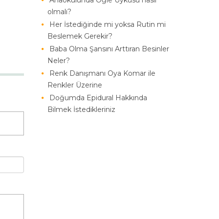
Anaokulunda Öğle Uykusu nasıl
olmalı?
Her İstediğinde mi yoksa Rutin mi
Beslemek Gerekir?
Baba Olma Şansını Arttıran Besinler
Neler?
Renk Danışmanı Oya Komar ile
Renkler Üzerine
Doğumda Epidural Hakkında
Bilmek İstedikleriniz