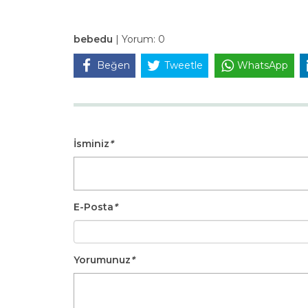
bebedu
|
Yorum:
0
Beğen
Tweetle
WhatsApp
İsminiz
*
E-Posta
*
Yorumunuz
*