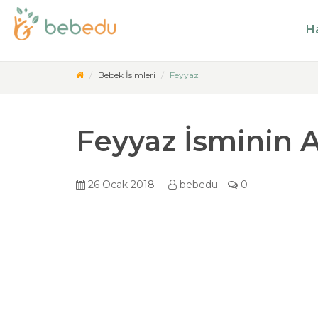
Ha
Bebek İsimleri
Feyyaz
Feyyaz İsminin 
26 Ocak 2018
bebedu
0