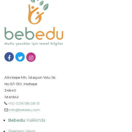
Altıntepe Mh, İstasyon Yolu Sk
No:3/1-130, Maltepe
34840
İstanbul
+90 0216 518 08 51
info@bebedu.com
Bebedu
Hakkında
Reklam Verin