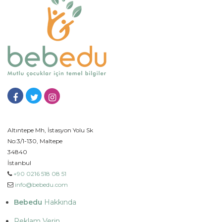
Altıntepe Mh, İstasyon Yolu Sk
No:3/1-130, Maltepe
34840
İstanbul
+90 0216 518 08 51
info@bebedu.com
Bebedu
Hakkında
Reklam Verin