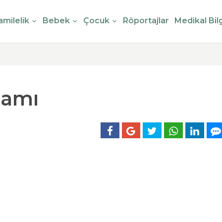
milelik
Bebek
Çocuk
Röportajlar
Medikal Bilg
lamı