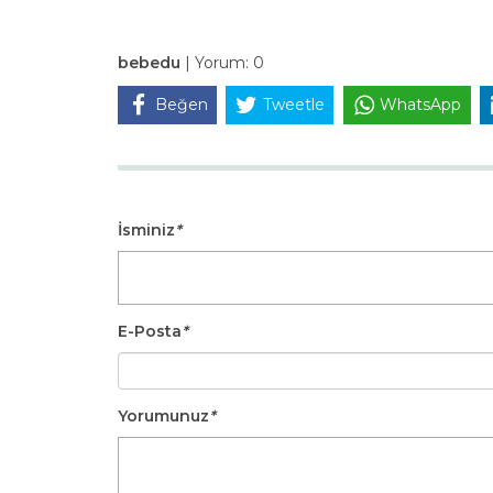
bebedu
|
Yorum:
0
Beğen
Tweetle
WhatsApp
İsminiz
*
E-Posta
*
Yorumunuz
*