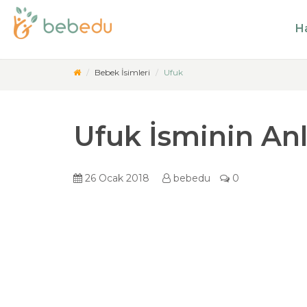
Ha
Bebek İsimleri
Ufuk
Ufuk İsminin An
26 Ocak 2018
bebedu
0