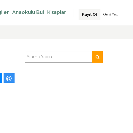
iler
Anaokulu Bul
Kitaplar
Giriş Yap
Kayıt Ol