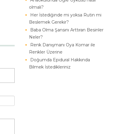
Anaokulunda Öğle Uykusu nasıl
olmalı?
Her İstediğinde mi yoksa Rutin mi
Beslemek Gerekir?
Baba Olma Şansını Arttıran Besinler
Neler?
Renk Danışmanı Oya Komar ile
Renkler Üzerine
Doğumda Epidural Hakkında
Bilmek İstedikleriniz