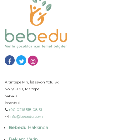
Altıntepe Mh, İstasyon Yolu Sk
No:3/1-130, Maltepe
34840
İstanbul
+90 0216 518 08 51
info@bebedu.com
Bebedu
Hakkında
Reklam Verin