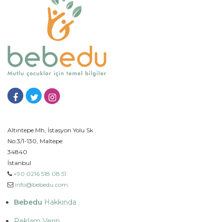
Altıntepe Mh, İstasyon Yolu Sk
No:3/1-130, Maltepe
34840
İstanbul
+90 0216 518 08 51
info@bebedu.com
Bebedu
Hakkında
Reklam Verin