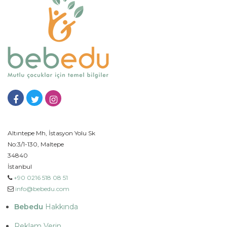
Altıntepe Mh, İstasyon Yolu Sk
No:3/1-130, Maltepe
34840
İstanbul
+90 0216 518 08 51
info@bebedu.com
Bebedu
Hakkında
Reklam Verin