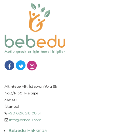
Altıntepe Mh, İstasyon Yolu Sk
No:3/1-130, Maltepe
34840
İstanbul
+90 0216 518 08 51
info@bebedu.com
Bebedu
Hakkında