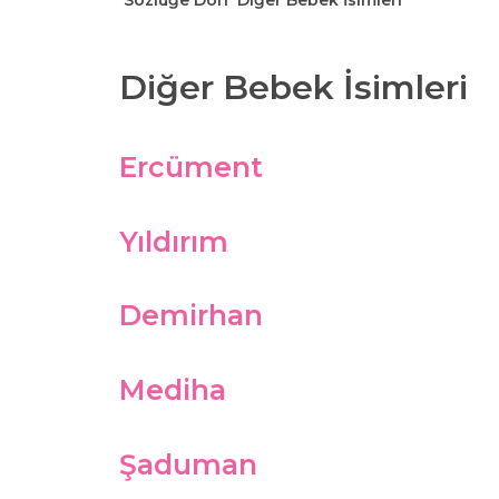
Sözlüğe Dön
Diğer Bebek İsimleri
Diğer Bebek İsimleri
Ercüment
Yıldırım
Demirhan
Mediha
Şaduman