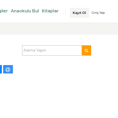
iler
Anaokulu Bul
Kitaplar
Giriş Yap
Kayıt Ol