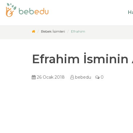
Ha
Bebek İsimleri
Efrahim
Efrahim İsminin
26 Ocak 2018
bebedu
0