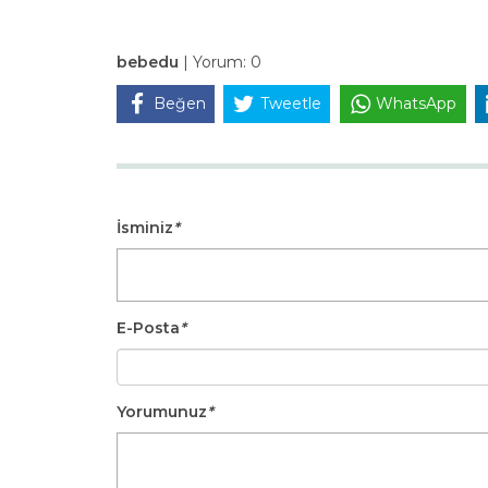
bebedu
|
Yorum:
0
Beğen
Tweetle
WhatsApp
İsminiz
*
E-Posta
*
Yorumunuz
*