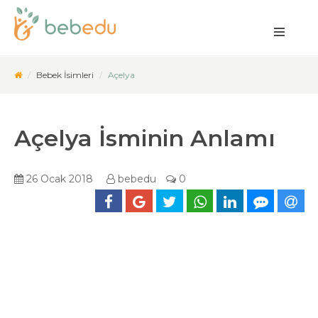
Bebek İsimleri
Açelya
Açelya İsminin Anlamı
26 Ocak 2018
bebedu
0