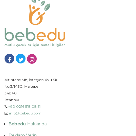
Altıntepe Mh, İstasyon Yolu Sk
No:3/1-130, Maltepe
34840
İstanbul
+90 0216 518 08 51
info@bebedu.com
Bebedu
Hakkında
Reklam Verin