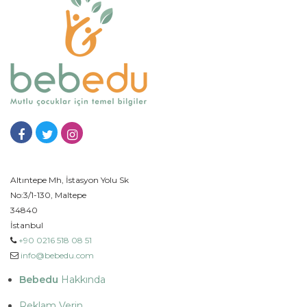
Altıntepe Mh, İstasyon Yolu Sk
No:3/1-130, Maltepe
34840
İstanbul
+90 0216 518 08 51
info@bebedu.com
Bebedu
Hakkında
Reklam Verin