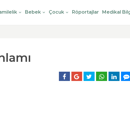
milelik
Bebek
Çocuk
Röportajlar
Medikal Bilg
nlamı