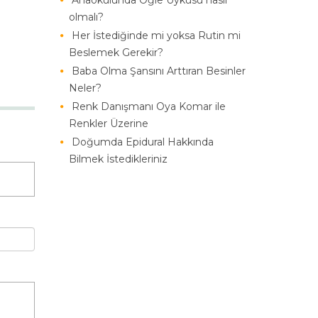
Anaokulunda Öğle Uykusu nasıl
olmalı?
Her İstediğinde mi yoksa Rutin mi
Beslemek Gerekir?
Baba Olma Şansını Arttıran Besinler
Neler?
Renk Danışmanı Oya Komar ile
Renkler Üzerine
Doğumda Epidural Hakkında
Bilmek İstedikleriniz