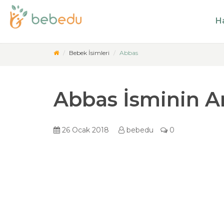
Ha
Bebek İsimleri
Abbas
Abbas İsminin A
26 Ocak 2018
bebedu
0