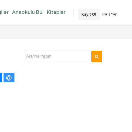
iler
Anaokulu Bul
Kitaplar
Giriş Yap
Kayıt Ol