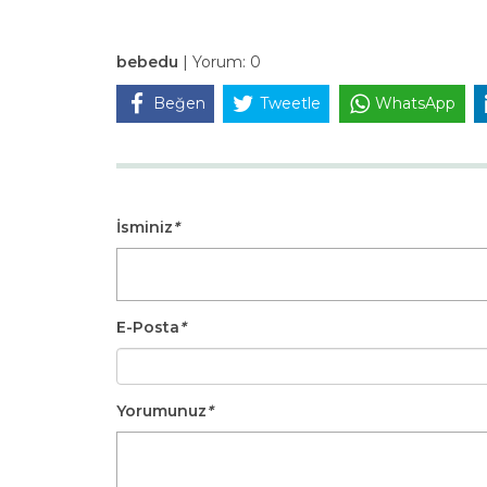
bebedu
|
Yorum:
0
Beğen
Tweetle
WhatsApp
İsminiz
*
E-Posta
*
Yorumunuz
*