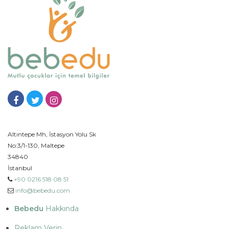
Altıntepe Mh, İstasyon Yolu Sk
No:3/1-130, Maltepe
34840
İstanbul
+90 0216 518 08 51
info@bebedu.com
Bebedu
Hakkında
Reklam Verin