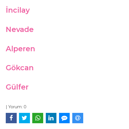
İncilay
Nevade
Alperen
Gökcan
Gülfer
|
Yorum:
0