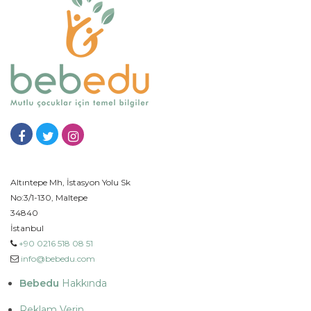
Altıntepe Mh, İstasyon Yolu Sk
No:3/1-130, Maltepe
34840
İstanbul
+90 0216 518 08 51
info@bebedu.com
Bebedu
Hakkında
Reklam Verin