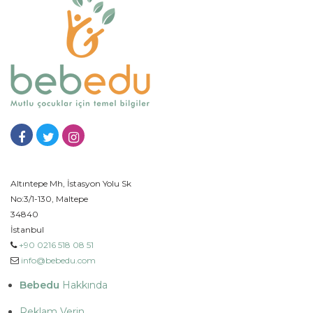
Altıntepe Mh, İstasyon Yolu Sk
No:3/1-130, Maltepe
34840
İstanbul
+90 0216 518 08 51
info@bebedu.com
Bebedu
Hakkında
Reklam Verin