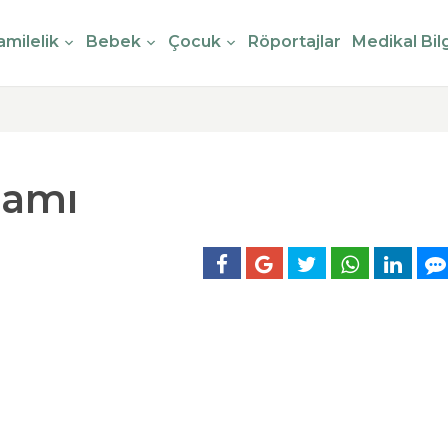
milelik
Bebek
Çocuk
Röportajlar
Medikal Bilg
lamı