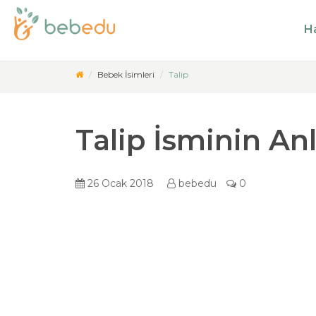
Ha
Bebek İsimleri
Talip
Talip İsminin An
26 Ocak 2018
bebedu
0