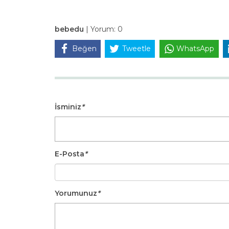
bebedu
|
Yorum:
0
Beğen
Tweetle
WhatsApp
İsminiz
*
E-Posta
*
Yorumunuz
*