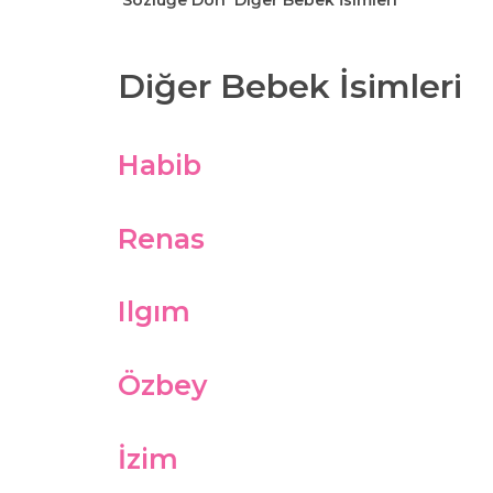
Sözlüğe Dön
Diğer Bebek İsimleri
Diğer Bebek İsimleri
Habib
Renas
Ilgım
Özbey
İzim