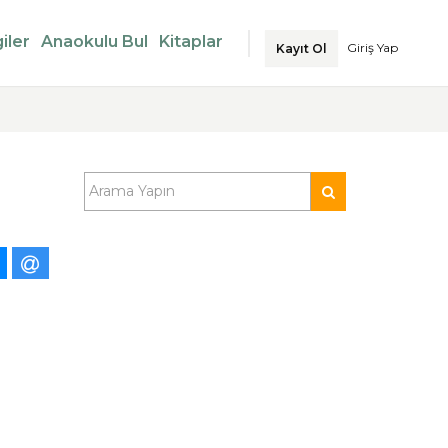
iler
Anaokulu Bul
Kitaplar
Giriş Yap
Kayıt Ol