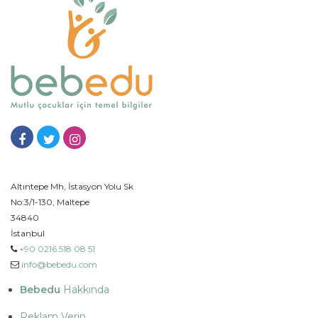
Altıntepe Mh, İstasyon Yolu Sk
No:3/1-130, Maltepe
34840
İstanbul
+90 0216 518 08 51
info@bebedu.com
Bebedu
Hakkında
Reklam Verin