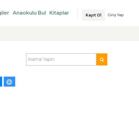
iler
Anaokulu Bul
Kitaplar
Giriş Yap
Kayıt Ol