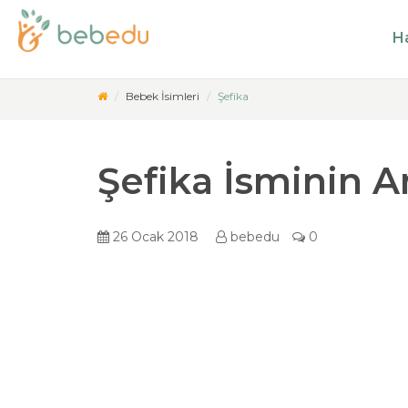
Ha
Bebek İsimleri
Şefika
Şefika İsminin A
26 Ocak 2018
bebedu
0