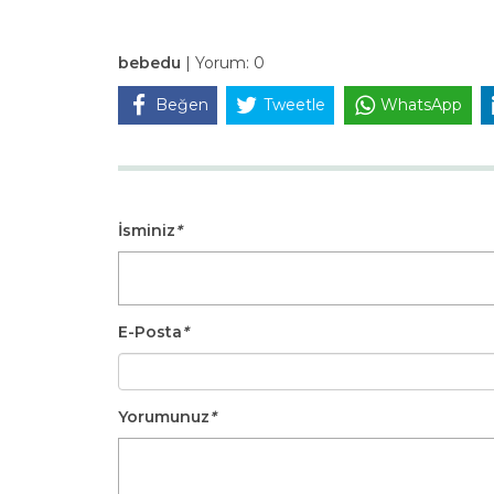
bebedu
|
Yorum:
0
Beğen
Tweetle
WhatsApp
İsminiz
*
E-Posta
*
Yorumunuz
*