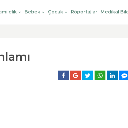
milelik
Bebek
Çocuk
Röportajlar
Medikal Bilg
nlamı