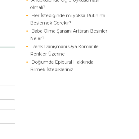
Anaokulunda Öğle Uykusu nasıl
olmalı?
Her İstediğinde mi yoksa Rutin mi
Beslemek Gerekir?
Baba Olma Şansını Arttıran Besinler
Neler?
Renk Danışmanı Oya Komar ile
Renkler Üzerine
Doğumda Epidural Hakkında
Bilmek İstedikleriniz