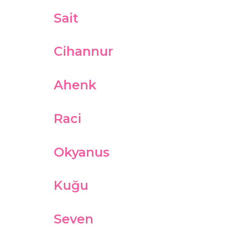
Sait
Cihannur
Ahenk
Raci
Okyanus
Kuğu
Seven