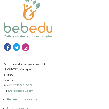
Altıntepe Mh, İstasyon Yolu Sk
No:3/1-130, Maltepe
34840
İstanbul
+90 0216 518 08 51
info@bebedu.com
Bebedu
Hakkında
Reklam Verin