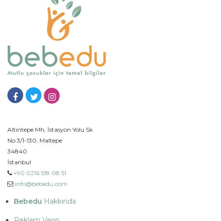
Altıntepe Mh, İstasyon Yolu Sk
No:3/1-130, Maltepe
34840
İstanbul
+90 0216 518 08 51
info@bebedu.com
Bebedu
Hakkında
Reklam Verin