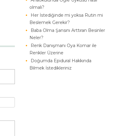
Anaokulunda Öğle Uykusu nasıl
olmalı?
Her İstediğinde mi yoksa Rutin mi
Beslemek Gerekir?
Baba Olma Şansını Arttıran Besinler
Neler?
Renk Danışmanı Oya Komar ile
Renkler Üzerine
Doğumda Epidural Hakkında
Bilmek İstedikleriniz