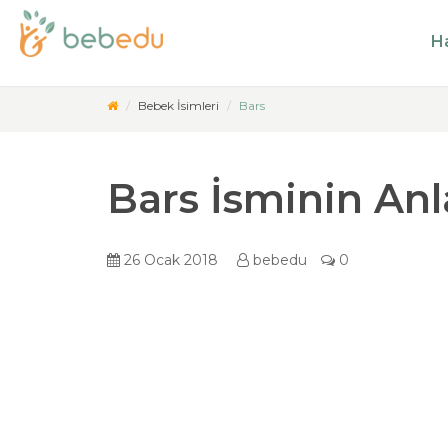
Ha
Bebek İsimleri
Bars
Bars İsminin An
26 Ocak 2018
bebedu
0