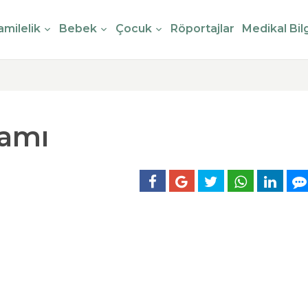
milelik
Bebek
Çocuk
Röportajlar
Medikal Bilg
lamı