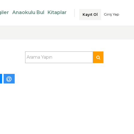
iler
Anaokulu Bul
Kitaplar
Giriş Yap
Kayıt Ol