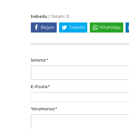
bebedu
|
Yorum:
0
Beğen
Tweetle
WhatsApp
İsminiz
*
E-Posta
*
Yorumunuz
*