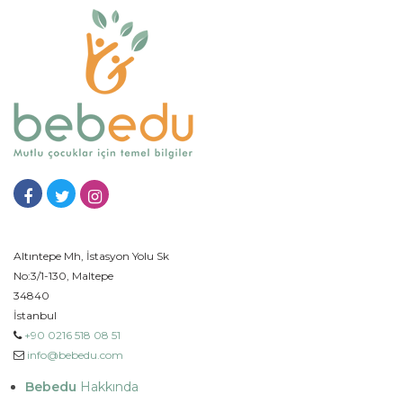
Altıntepe Mh, İstasyon Yolu Sk
No:3/1-130, Maltepe
34840
İstanbul
+90 0216 518 08 51
info@bebedu.com
Bebedu
Hakkında