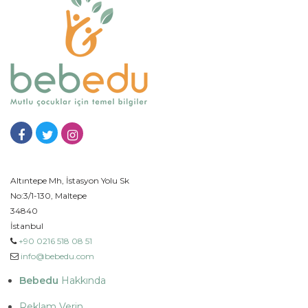
Altıntepe Mh, İstasyon Yolu Sk
No:3/1-130, Maltepe
34840
İstanbul
+90 0216 518 08 51
info@bebedu.com
Bebedu
Hakkında
Reklam Verin