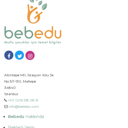
Altıntepe Mh, İstasyon Yolu Sk
No:3/1-130, Maltepe
34840
İstanbul
+90 0216 518 08 51
info@bebedu.com
Bebedu
Hakkında
Reklam Verin