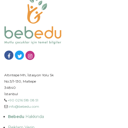
Altıntepe Mh, İstasyon Yolu Sk
No:3/1-130, Maltepe
34840
İstanbul
+90 0216 518 08 51
info@bebedu.com
Bebedu
Hakkında
Reklam Verin