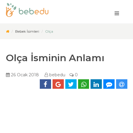
Bebek İsimleri
Olça
Olça İsminin Anlamı
26 Ocak 2018
bebedu
0