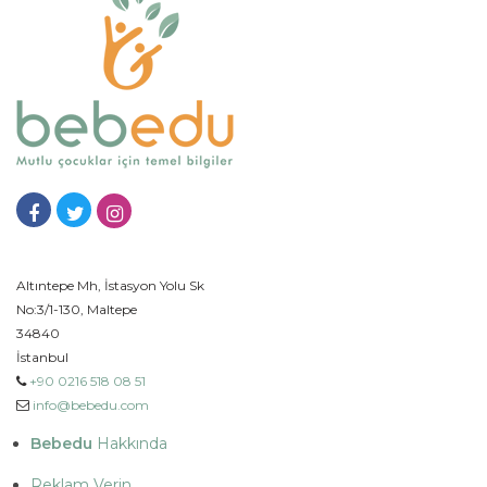
Altıntepe Mh, İstasyon Yolu Sk
No:3/1-130, Maltepe
34840
İstanbul
+90 0216 518 08 51
info@bebedu.com
Bebedu
Hakkında
Reklam Verin