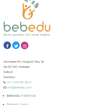
Altıntepe Mh, İstasyon Yolu Sk
No:3/1-130, Maltepe
34840
İstanbul
+90 0216 518 08 51
info@bebedu.com
Bebedu
Hakkında
Reklam Verin