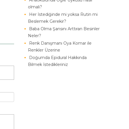
Anaokulunda Öğle Uykusu nasıl
olmalı?
Her İstediğinde mi yoksa Rutin mi
Beslemek Gerekir?
Baba Olma Şansını Arttıran Besinler
Neler?
Renk Danışmanı Oya Komar ile
Renkler Üzerine
Doğumda Epidural Hakkında
Bilmek İstedikleriniz