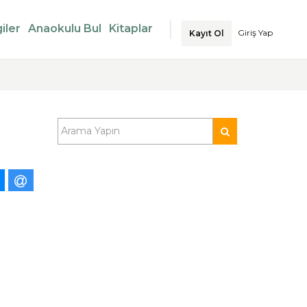
iler
Anaokulu Bul
Kitaplar
Giriş Yap
Kayıt Ol