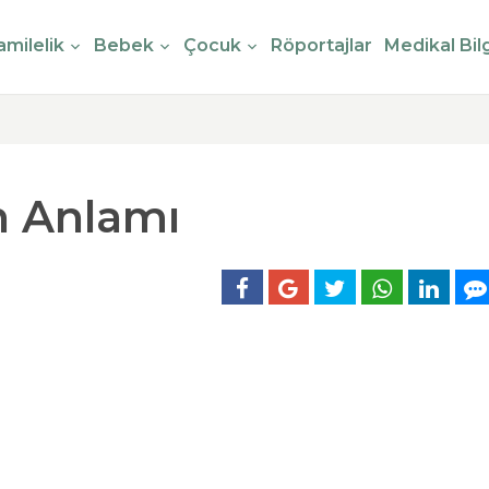
milelik
Bebek
Çocuk
Röportajlar
Medikal Bilg
n Anlamı