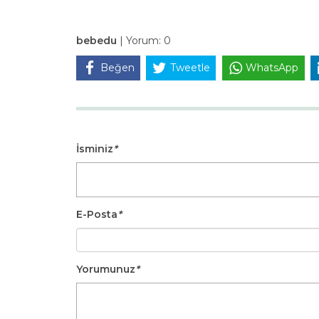
bebedu
|
Yorum:
0
Beğen
Tweetle
WhatsApp
İsminiz
*
E-Posta
*
Yorumunuz
*