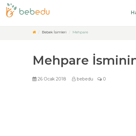
Ha
Bebek İsimleri
Mehpare
Mehpare İsmini
26 Ocak 2018
bebedu
0