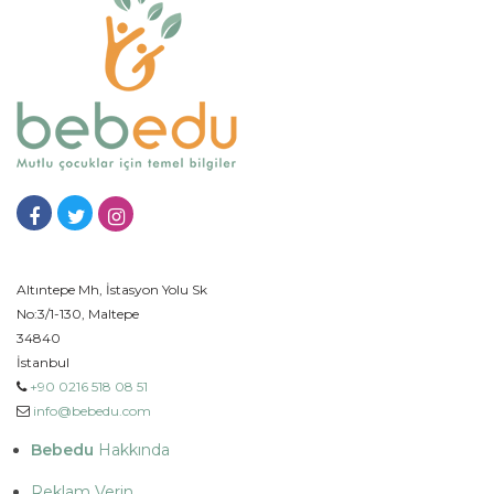
Altıntepe Mh, İstasyon Yolu Sk
No:3/1-130, Maltepe
34840
İstanbul
+90 0216 518 08 51
info@bebedu.com
Bebedu
Hakkında
Reklam Verin