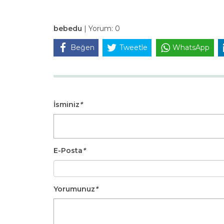
bebedu
|
Yorum:
0
Beğen
Tweetle
WhatsApp
İsminiz
*
E-Posta
*
Yorumunuz
*