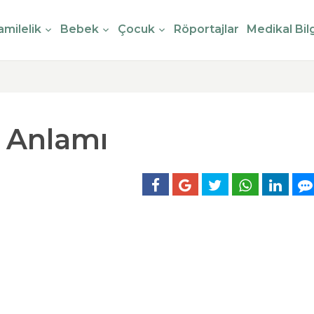
milelik
Bebek
Çocuk
Röportajlar
Medikal Bilg
 Anlamı