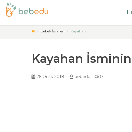
Ha
Bebek İsimleri
Kayahan
Kayahan İsminin
26 Ocak 2018
bebedu
0