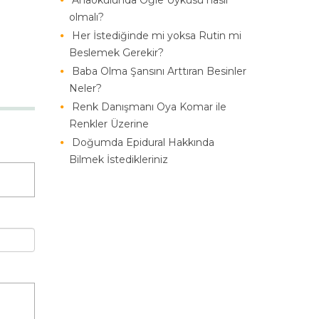
Anaokulunda Öğle Uykusu nasıl
olmalı?
Her İstediğinde mi yoksa Rutin mi
Beslemek Gerekir?
Baba Olma Şansını Arttıran Besinler
Neler?
Renk Danışmanı Oya Komar ile
Renkler Üzerine
Doğumda Epidural Hakkında
Bilmek İstedikleriniz