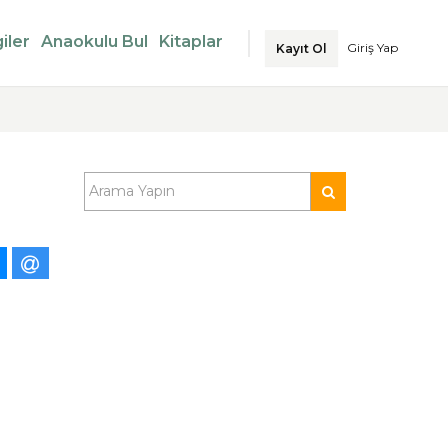
iler
Anaokulu Bul
Kitaplar
Giriş Yap
Kayıt Ol