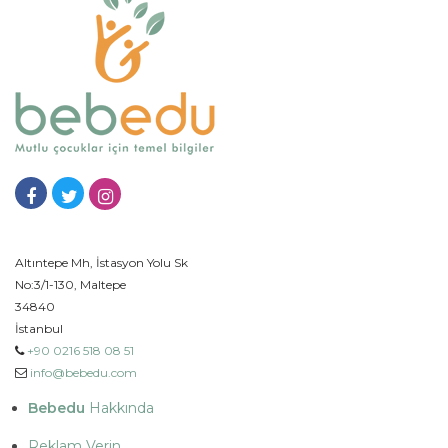
Altıntepe Mh, İstasyon Yolu Sk
No:3/1-130, Maltepe
34840
İstanbul
+90 0216 518 08 51
info@bebedu.com
Bebedu
Hakkında
Reklam Verin