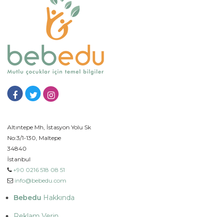
Altıntepe Mh, İstasyon Yolu Sk
No:3/1-130, Maltepe
34840
İstanbul
+90 0216 518 08 51
info@bebedu.com
Bebedu
Hakkında
Reklam Verin