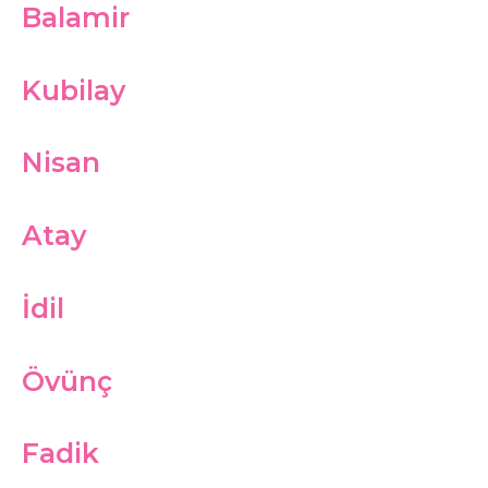
Balamir
Kubilay
Nisan
Atay
İdil
Övünç
Fadik