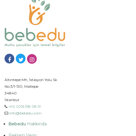
Altıntepe Mh, İstasyon Yolu Sk
No:3/1-130, Maltepe
34840
İstanbul
+90 0216 518 08 51
info@bebedu.com
Bebedu
Hakkında
Reklam Verin