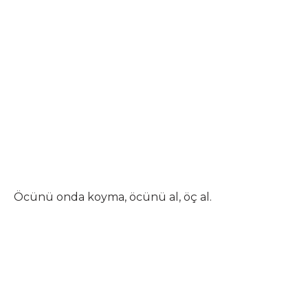
Öcünü onda koyma, öcünü al, öç al.