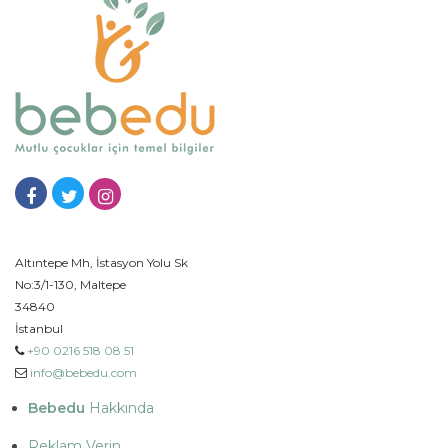
Altıntepe Mh, İstasyon Yolu Sk
No:3/1-130, Maltepe
34840
İstanbul
+90 0216 518 08 51
info@bebedu.com
Bebedu
Hakkında
Reklam Verin